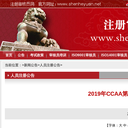
首页
公告
考试政策
审核员培训
ISO9001审核员
ISO14001审核员
当前位置：
>
新闻公告
>
人员注册公告
>
人员注册公告
2019年CCA
【字体：
大
中