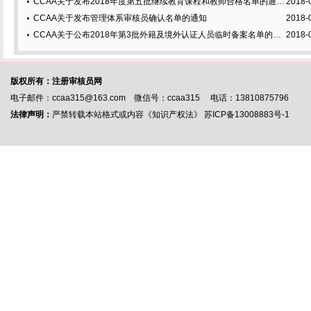
CCAA关于发布2018年度第五批继续教育课程和教师合格名单的通…
2018-
CCAA关于发布管理体系审核员确认名单的通知
2018-
CCAA关于公布2018年第3批外籍及境外认证人员临时备案名单的…
2018-
版权所有：注册审核员网
电子邮件：ccaa315@163.com 微信号：ccaa315 电话：13810875796
法律声明：
严禁转载本站格式或内容《知识产权法》
苏ICP备13008883号-1