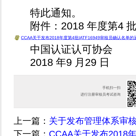
特此通知。
附件：2018 年度第4 批I
CCAA关于发布2018年度第4批IATF16949审核员确认名单的
中国认证认可协会
2018 年9 月29 日
手机扫一扫
进行注册审核员考试咨询
上一篇：
关于发布管理体系审
下一篇：
CCAA关于发布201