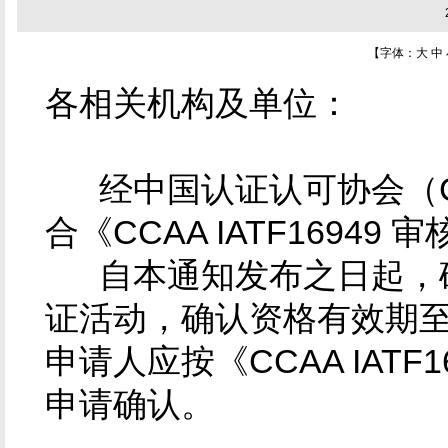
【字体：
大
中
各相关机构及单位：
经中国认证认可协会（CC
合《CCAA IATF169
自本通知发布之日起，确
证活动，确认资格有效期至20
申请人应按《CCAA IAT
申请确认。