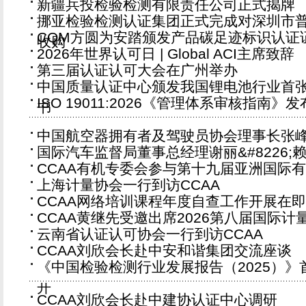
新疆兵投检验检测有限责任公司正式揭牌
挪亚检验检测认证集团正式完成对深圳市
CQM方圆为安踏颁发产品碳足迹标识认证
收购
2026年世界认可日 | Global ACI主席致辞
第三届认证认可大会在广州举办
中国质量认证中心颁发我国锂电池行业首
ISO 19011:2026《管理体系审核指南》发
书
中国航空器拥有者及驾驶员协会理事长张峰
国际汽车监督局董事总经理谢丽&#8226;
CCAA有机专委会参与第十九届亚洲国际
上海计量协会一行到访CCAA
CCAA网络培训课程年度自查工作开展在即
CCAA黄继先受邀出席2026第八届国际
云南省认证认可协会一行到访CCAA
CCAA刘欣会长赴中安和谐集团交流座谈
《中国检验检测行业发展报告（2025）
开
CCAA刘欣会长赴中建协认证中心调研