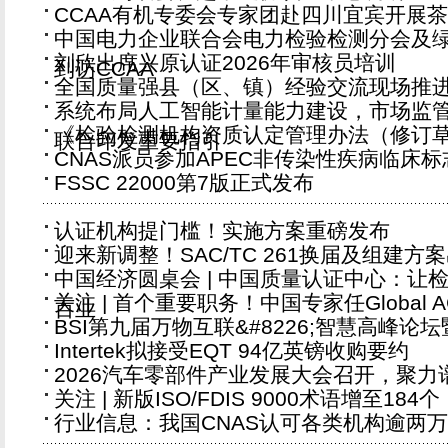
CCAA有机专委会专家团赴四川宜宾开展
中国电力企业联合会电力检验检测分会及
刘欣出席兴原认证2026年审核员培训
到访CCAA
全国质量强县（区、镇）经验交流现场推
系统布局人工智能计量能力建设，市场监
《检验检测机构资质认定管理办法（修订
联合印发重要指引
CNAS派员参加APEC非传染性疾病临床
FSSC 22000第7版正式发布
认证机构提门槛！实施方案重磅发布
迎来新调整！SAC/TC 261换届及组建方
中国经济圆桌会 | 中国质量认证中心：让
关注 | 首个重要职务！中国专家任Global
百业
BSI第九届万物互联&#8226;智慧高峰论
Intertek拟接受EQT 94亿英镑收购要约
2026汽车零部件产业发展大会召开，聚
关注 | 新版ISO/FDIS 9000术语增至184个
行业信息：我国CNAS认可各类机构逾两