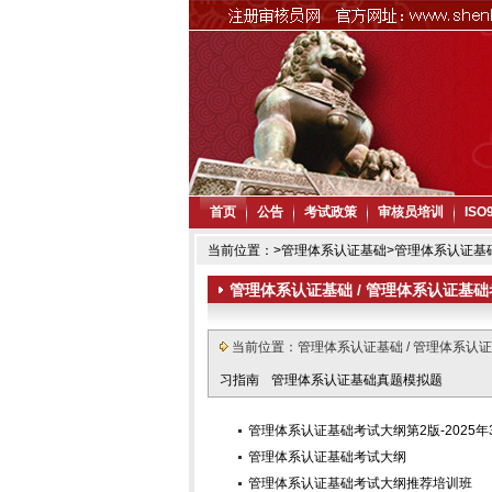
首页
公告
考试政策
审核员培训
IS
当前位置：
>
管理体系认证基础
>
管理体系认证基
管理体系认证基础 / 管理体系认证基
当前位置：管理体系认证基础 / 管理体系认
习指南
管理体系认证基础真题模拟题
管理体系认证基础考试大纲第2版-2025年
管理体系认证基础考试大纲
管理体系认证基础考试大纲推荐培训班