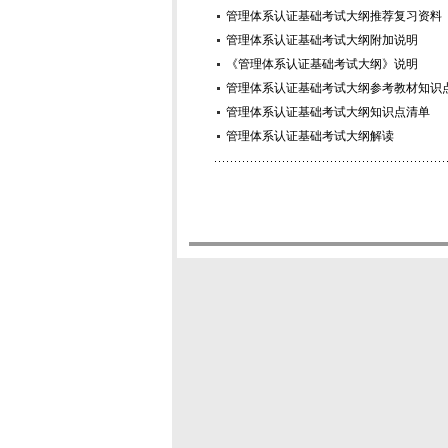
管理体系认证基础考试大纲推荐复习资料
管理体系认证基础考试大纲附加说明
《管理体系认证基础考试大纲》说明
管理体系认证基础考试大纲参考教材知识
管理体系认证基础考试大纲知识点清单
管理体系认证基础考试大纲解读