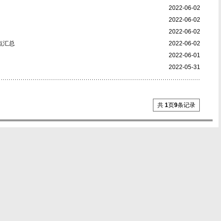
2022-06-02
2022-06-02
2022-06-02
点汇总
2022-06-02
2022-06-01
2022-05-31
共
1
页
9
条记录