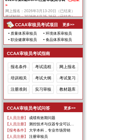
>
网上报名：2026年3月13-20日（已结束）
笔试时间：2026年4月25-26日（已结束）
CCAA审核员考试项目
更多>>
质量体系审核员
环境体系审核员
职业健康审核员
食品体系审核员
CCAA审核员考试指南
报名条件
考试流程
网上报名
培训相关
考试大纲
考试复习
注册准则
实习审核
教材题库
CCAA审核员考试问答
更多>>
【人员注册】
成绩有效期问题
【人员注册】
测控技术与仪器专业可以…
【报考条件】
大学本科，专业市场营销
【人员注册】
注册审核员