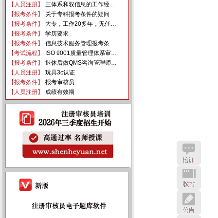
【人员注册】
三体系和双信息的工作经…
【报考条件】
关于专科报考条件的疑问
【报考条件】
大专，工作20多年，无任…
【报考条件】
学历要求
【报考条件】
信息技术服务管理报考条…
【考试流程】
ISO 9001质量管理体系审…
【报考条件】
退休后做QMS咨询管理师…
【人员注册】
玩具3c认证
【报考条件】
报考审核员
【人员注册】
成绩有效期