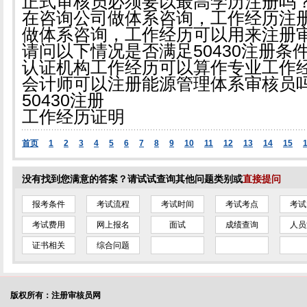
正式审核员必须要以最高学历注册吗
在咨询公司做体系咨询，工作经历注册
做体系咨询，工作经历可以用来注册
请问以下情况是否满足50430注册条
认证机构工作经历可以算作专业工作
会计师可以注册能源管理体系审核员
50430注册
工作经历证明
首页
1
2
3
4
5
6
7
8
9
10
11
12
13
14
15
没有找到您满意的答案？请试试查询其他问题类别或
直接提问
报考条件
考试流程
考试时间
考试考点
考试
考试费用
网上报名
面试
成绩查询
人员
证书相关
综合问题
版权所有：注册审核员网