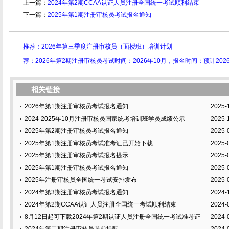
上一篇：
2024年第2期CCAA认证人员注册全国统一考试顺利结束
下一篇：
2025年第1期注册审核员考试报名通知
推荐：2026年第三季度注册审核员（面授班）培训计划
荐：2026年第2期注册审核员考试时间：2026年10月，报名时间：预计202
相关链接
2026年第1期注册审核员考试报名通知
2025-
2024-2025年10月注册审核员国家统考培训班学员成绩公示
2025-
2025年第2期注册审核员考试报名通知
2025-
2025年第1期注册审核员考试准考证已开始下载
2025-
2025年第1期注册审核员考试报名提示
2025-
2025年第1期注册审核员考试报名通知
2025-
2025年注册审核员全国统一考试安排发布
2025-
2024年第3期注册审核员考试报名通知
2024-
2024年第2期CCAA认证人员注册全国统一考试顺利结束
2024-
8月12日起可下载2024年第2期认证人员注册全国统一考试准考证
2024-