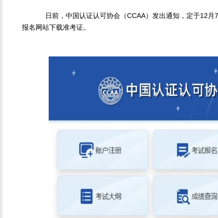
日前，中国认证认可协会（CCAA）发出通知，定于12月7日至
报名网站下载准考证。